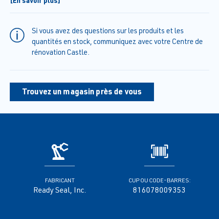
[En savoir plus]
never leave runs, laps or streaks. Requires no wet-line
application, the product will blend itself. Requires no specific
temperature range for proper application
Si vous avez des questions sur les produits et les
quantités en stock, communiquez avec votre Centre de
rénovation Castle.
Trouvez un magasin près de vous
FABRICANT
CUP OU CODE-BARRES:
Ready Seal, Inc.
816078009353