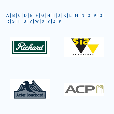
A
B
C
D
E
F
G
H
I
J
K
L
M
N
O
P
Q
R
S
T
U
V
W
X
Y
Z
#