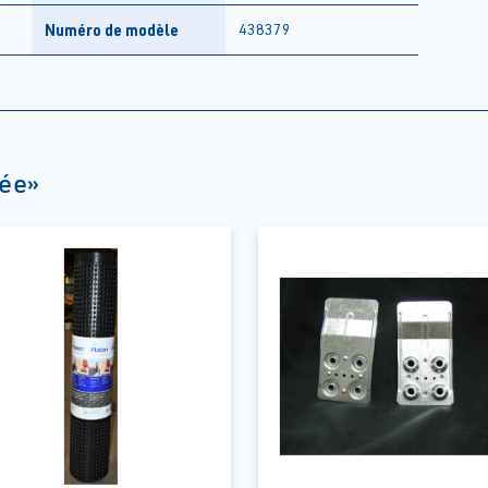
Numéro de modèle
438379
tée»