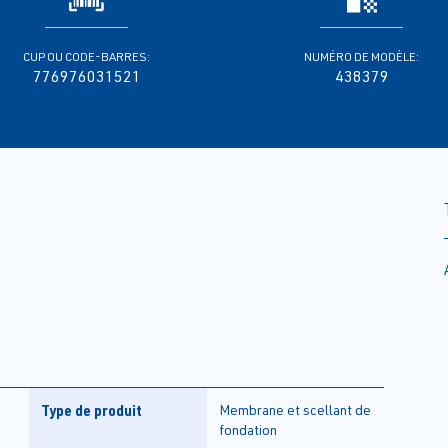
CUP OU CODE-BARRES:
NUMÉRO DE MODÈLE:
776976031521
438379
Type de produit
Membrane et scellant de
fondation