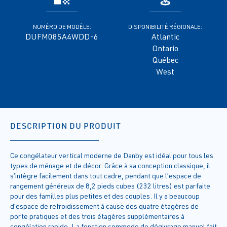
NUMÉRO DE MODÈLE:
DISPONIBILITÉ RÉGIONALE:
DUFM085A4WDD-6
Atlantic
Ontario
Québec
West
DESCRIPTION DU PRODUIT
Ce congélateur vertical moderne de Danby est idéal pour tous les
types de ménage et de décor. Grâce à sa conception classique, il
s’intègre facilement dans tout cadre, pendant que l’espace de
rangement généreux de 8,2 pieds cubes (232 litres) est parfaite
pour des familles plus petites et des couples. Il y a beaucoup
d’espace de refroidissement à cause des quatre étagères de
porte pratiques et des trois étagères supplémentaires à
congélation rapide. La fonction commode de dégivrage manuel fait