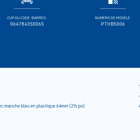
CUP OU CODE-BARRES:
NUMÉRO DE MODÈLE:
064784350065
PTHB5006
vec manche bleu en plastique 64mm (2½ po)