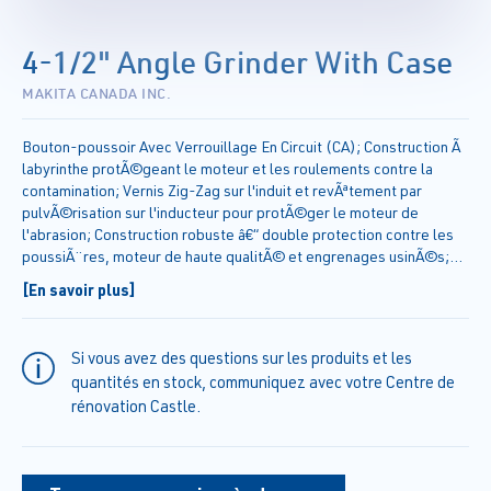
4-1/2" Angle Grinder With Case
MAKITA CANADA INC.
Bouton-poussoir Avec Verrouillage En Circuit (CA); Construction Ã
labyrinthe protÃ©geant le moteur et les roulements contre la
contamination; Vernis Zig-Zag sur l'induit et revÃªtement par
pulvÃ©risation sur l'inducteur pour protÃ©ger le moteur de
l'abrasion; Construction robuste â€“ double protection contre les
poussiÃ¨res, moteur de haute qualitÃ© et engrenages usinÃ©s;
PoignÃ©e ergonomique caoutchoutÃ©e pour l'amortissement des
[En savoir plus]
vibrations et un maniement confortable; BoÃ®tier mince pour un
maniement aisÃ© â€¢Bouton-poussoir judicieusement placÃ©
pour le confort de l'utilisateur;
Si vous avez des questions sur les produits et les
quantités en stock, communiquez avec votre Centre de
rénovation Castle.