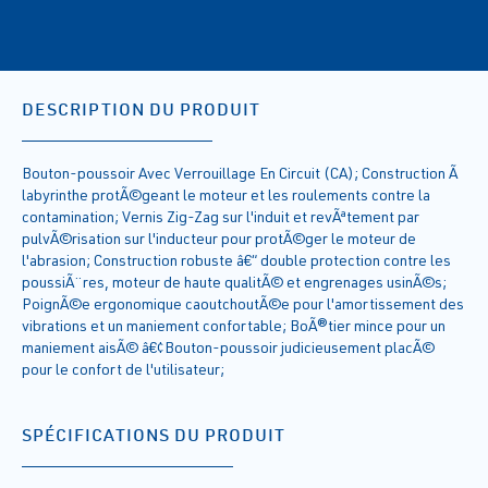
DESCRIPTION DU PRODUIT
Bouton-poussoir Avec Verrouillage En Circuit (CA); Construction Ã
labyrinthe protÃ©geant le moteur et les roulements contre la
contamination; Vernis Zig-Zag sur l'induit et revÃªtement par
pulvÃ©risation sur l'inducteur pour protÃ©ger le moteur de
l'abrasion; Construction robuste â€“ double protection contre les
poussiÃ¨res, moteur de haute qualitÃ© et engrenages usinÃ©s;
PoignÃ©e ergonomique caoutchoutÃ©e pour l'amortissement des
vibrations et un maniement confortable; BoÃ®tier mince pour un
maniement aisÃ© â€¢Bouton-poussoir judicieusement placÃ©
pour le confort de l'utilisateur;
SPÉCIFICATIONS DU PRODUIT