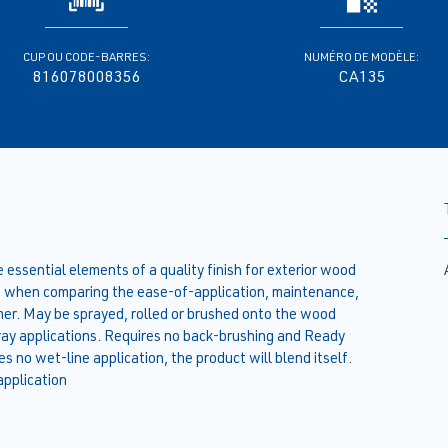
CUP OU CODE-BARRES:
NUMÉRO DE MODÈLE:
816078008356
CA135
essential elements of a quality finish for exterior wood
ts when comparing the ease-of-application, maintenance,
imer. May be sprayed, rolled or brushed onto the wood
spray applications. Requires no back-brushing and Ready
es no wet-line application, the product will blend itself.
application