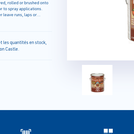
yed, rolled or brushed onto
r to spray applications.
 leave runs, laps or
 will blend itself. Requires
t les quantités en stock,
on Castle.