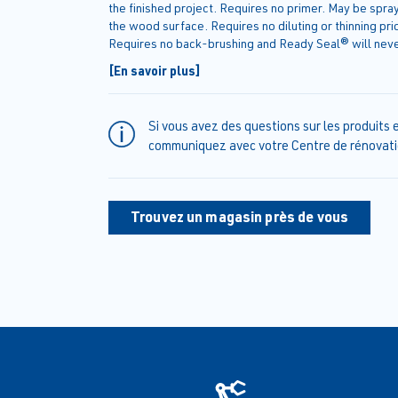
the finished project. Requires no primer. May be spra
the wood surface. Requires no diluting or thinning prio
Requires no back-brushing and Ready Seal® will never
streaks. Requires no wet-line application, the product
[En savoir plus]
no specific temperature range for proper application
Si vous avez des questions sur les produits e
communiquez avec votre Centre de rénovati
Trouvez un magasin près de vous