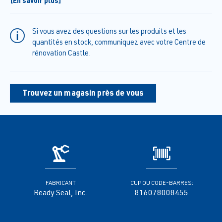
[En savoir plus]
never leave runs, laps or streaks. Requires no wet-line
application, the product will blend itself. Requires no specific
temperature range for proper application
Si vous avez des questions sur les produits et les
quantités en stock, communiquez avec votre Centre de
rénovation Castle.
Trouvez un magasin près de vous
FABRICANT
CUP OU CODE-BARRES:
Ready Seal, Inc.
816078008455